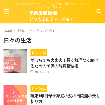
シングルマザーだって子供の笑顔に元気をチャージし
てもらって前向きに！
HOME
>
子供のこと
>
日々の生活
>
日々の生活
日々の生活
ずぼらでも大丈夫！長く無理なく続け
るための子供の写真整理術
2018/9/24
日々の生活
離婚1年目母子家庭の父の日問題の乗り
切り方