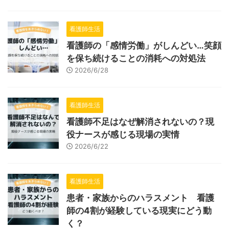
看護師生活
看護師の「感情労働」がしんどい…笑顔
を保ち続けることの消耗への対処法
2026/6/28
看護師生活
看護師不足はなぜ解消されないの？現
役ナースが感じる現場の実情
2026/6/22
看護師生活
患者・家族からのハラスメント 看護
師の4割が経験している現実にどう動
く？