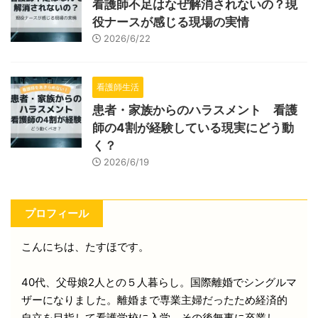
看護師不足はなぜ解消されないの？現
役ナースが感じる現場の実情
2026/6/22
看護師生活
患者・家族からのハラスメント 看護
師の4割が経験している現実にどう動
く？
2026/6/19
プロフィール
こんにちは、たすほです。
40代、父母娘2人との５人暮らし。国際離婚でシングルマ
ザーになりました。離婚まで専業主婦だったため経済的
自立を目指して看護学校に入学。その後無事に卒業し、