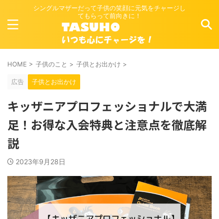
シングルマザーだって子供の笑顔に元気をチャージし
てもらって前向きに！
HOME
>
子供のこと
>
子供とお出かけ
>
広告
子供とお出かけ
キッザニアプロフェッショナルで大満
足！お得な入会特典と注意点を徹底解
説
2023年9月28日