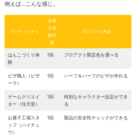
例えば…こんな感じ。
必要
な体
アクティビティ
プロアクト内容
験回
数
はんこづくり体
1回
プロアクト限定色を選べる
験
ピザ職人（ピザ
1回
ハーフ＆ハーフのピザが作れる
ーラ）
ゲームクリエイ
1回
特別なキャラクター設定ができ
ター（任天堂）
る
お菓子工場スタ
1回
製品の安全性チェックができる
ッフ（ハイチュ
ウ）