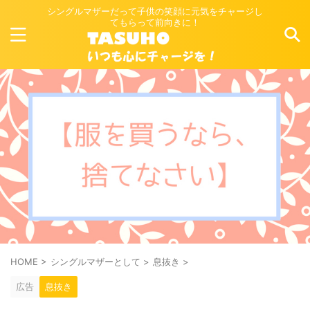
シングルマザーだって子供の笑顔に元気をチャージし
てもらって前向きに！
HOME
>
シングルマザーとして
>
息抜き
>
広告
息抜き