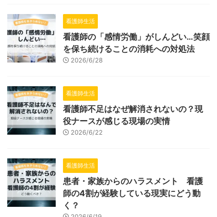
看護師生活
看護師の「感情労働」がしんどい…笑顔
を保ち続けることの消耗への対処法
2026/6/28
看護師生活
看護師不足はなぜ解消されないの？現
役ナースが感じる現場の実情
2026/6/22
看護師生活
患者・家族からのハラスメント 看護
師の4割が経験している現実にどう動
く？
2026/6/19