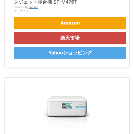
クジェット複合機 EP-M476T
created by
Rinker
エプソン
Amazon
楽天市場
Yahooショッピング