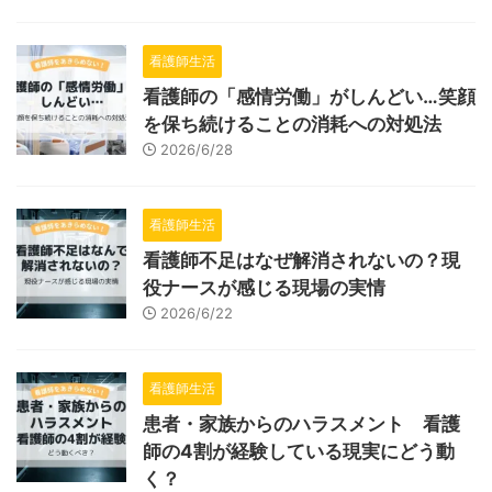
看護師生活
看護師の「感情労働」がしんどい…笑顔
を保ち続けることの消耗への対処法
2026/6/28
看護師生活
看護師不足はなぜ解消されないの？現
役ナースが感じる現場の実情
2026/6/22
看護師生活
患者・家族からのハラスメント 看護
師の4割が経験している現実にどう動
く？