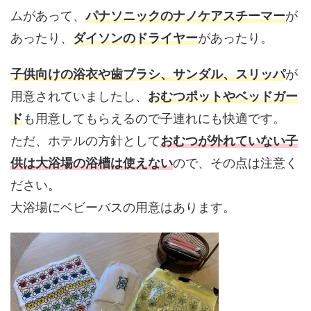
ムがあって、
パナソニックのナノケアスチーマー
が
あったり、
ダイソンのドライヤー
があったり。
子供向けの浴衣や歯ブラシ、サンダル、スリッパ
が
用意されていましたし、
おむつポットやベッドガー
ド
も用意してもらえるので子連れにも快適です。
ただ、ホテルの方針として
おむつが外れていない子
供は大浴場の浴槽は使えない
ので、その点は注意く
ださい。
大浴場にベビーバスの用意はあります。