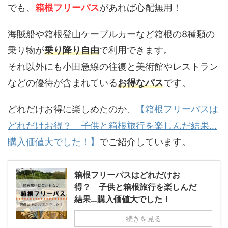
でも、
箱根フリーパス
があれば心配無用！
海賊船や箱根登山ケーブルカーなど箱根の8種類の
乗り物が
乗り降り自由
で利用できます。
それ以外にも小田急線の往復と美術館やレストラン
などの優待が含まれている
お得なパス
です。
どれだけお得に楽しめたのか、
【箱根フリーパスは
どれだけお得？ 子供と箱根旅行を楽しんだ結果…
購入価値大でした！】
でご紹介しています。
箱根フリーパスはどれだけお
得？ 子供と箱根旅行を楽しんだ
結果…購入価値大でした！
続きを見る