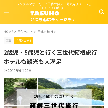
シングルマザーだって子供の笑顔に元気をチャージし
てもらって前向きに！
HOME
>
子供のこと
>
子連れ旅行
>
広告
子連れ旅行
2歳児・5歳児と行く三世代箱根旅行
ホテルも観光も大満足
2019年6月22日