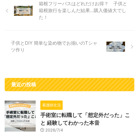
箱根フリーパスはどれだけお得？ 子供と
箱根旅行を楽しんだ結果…購入価値大でし
た！
子供とDIY 簡単な染め物でお揃いのTシャ
ツ作り
最近の投稿
看護師生活
手術室に転職して「想定外だった」こ
と 経験してわかった本音
2026/7/4