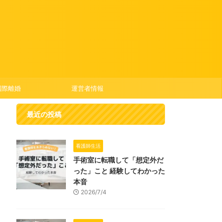
国際離婚
運営者情報
最近の投稿
看護師生活
手術室に転職して「想定外だ
った」こと 経験してわかった
本音
2026/7/4